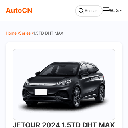
On Sale
AutoCN
☰
🌐
ES
▼
Home /
Series /
1.5TD DHT MAX
JETOUR 2024 1.5TD DHT MAX