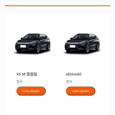
X5 M 雷霆版
eDrive40
宝马
宝马
View details
View details