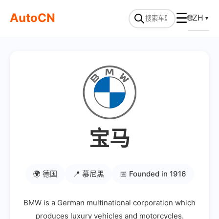
AutoCN
☰
🌐
ZH
▼
宝马
🌍 德国
📍 慕尼黑
📅 Founded in 1916
BMW is a German multinational corporation which
produces luxury vehicles and motorcycles.