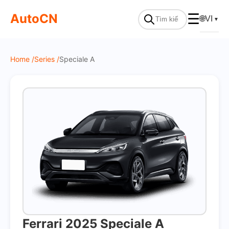
On Sale
AutoCN
☰
🌐
VI
▼
Home /
Series /
Speciale A
Ferrari 2025 Speciale A