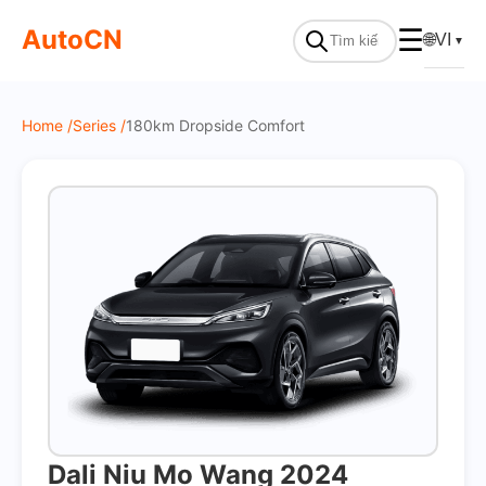
On Sale
AutoCN
☰
🌐
VI
▼
Home /
Series /
180km Dropside Comfort
Dali Niu Mo Wang 2024