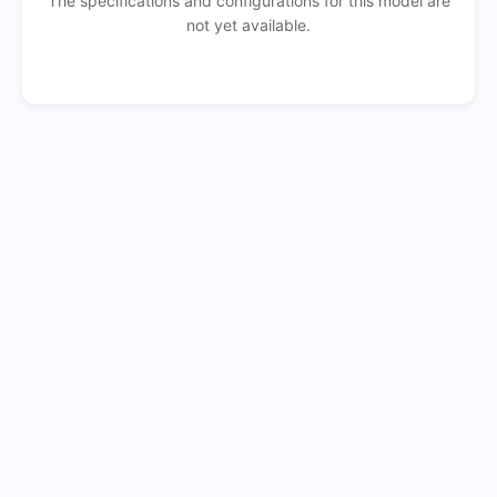
The specifications and configurations for this model are
not yet available.