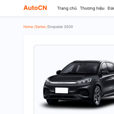
AutoCN
Trang chủ
Thương hiệu
Đá
Home /
Series /
Dropside 3500