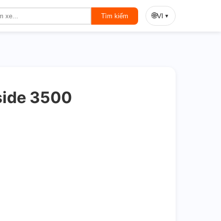
On Sale
🌐
VI
Tìm kiếm
▼
side 3500