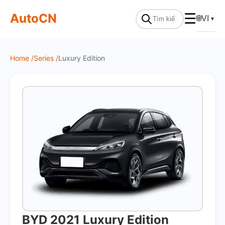
On Sale
AutoCN
☰
🌐
VI
▼
Home /
Series /
Luxury Edition
BYD 2021 Luxury Edition