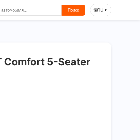
On Sale
🌐
RU
Поиск
▼
 Comfort 5-Seater