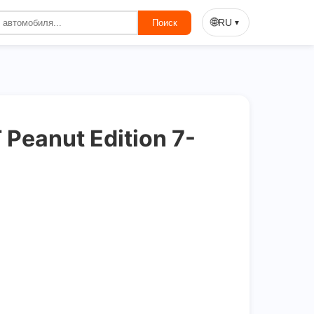
On Sale
🌐
RU
Поиск
▼
Peanut Edition 7-