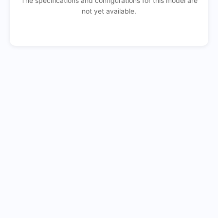
The specifications and configurations for this model are
not yet available.